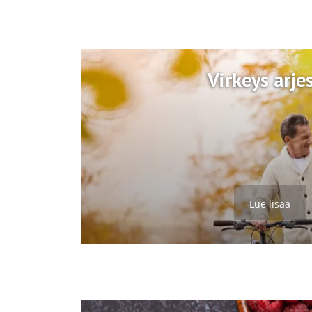
Virkeys arje
Lue lisää