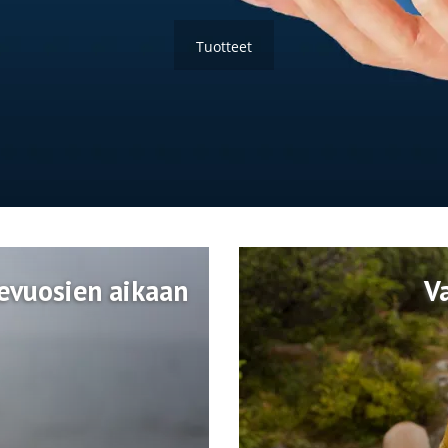
Tuotteet
devuosien aikaan
V