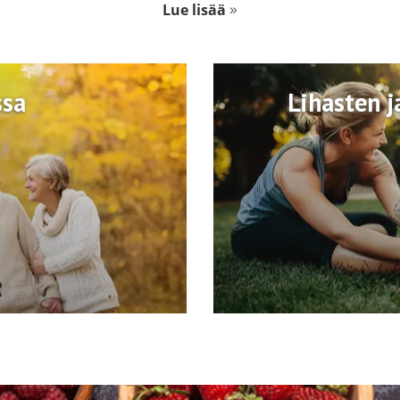
Lue lisää
ssa
Lihasten j