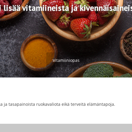
 lisää vitamiineista ja kivennäisainei
Vitamiiniopas
ta ja tasapainoista ruokavaliota eikä terveitä elämäntapoja.