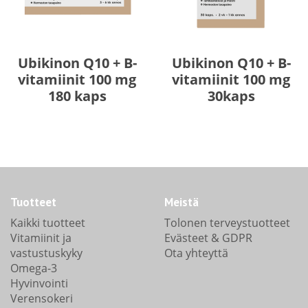
Ubikinon Q10 + B-
Ubikinon Q10 + B-
vitamiinit 100 mg
vitamiinit 100 mg
180 kaps
30kaps
Tuotteet
Meistä
Kaikki tuotteet
Tolonen terveystuotteet
Vitamiinit ja
Evästeet & GDPR
vastustuskyky
Ota yhteyttä
Omega-3
Hyvinvointi
Verensokeri