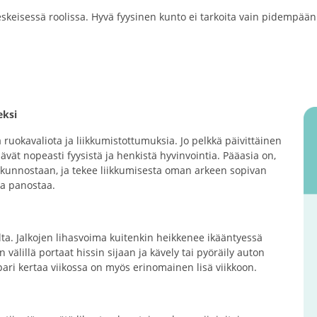
eskeisessä roolissa. Hyvä fyysinen kunto ei tarkoita vain pidempää
eksi
a ruokavaliota ja liikkumistottumuksia. Jo pelkkä päivittäinen
äävät nopeasti fyysistä ja henkistä hyvinvointia. Pääasia on,
a kunnostaan, ja tekee liikkumisesta oman arkeen sopivan
taa panostaa.
ta. Jalkojen lihasvoima kuitenkin heikkenee ikääntyessä
välillä portaat hissin sijaan ja kävely tai pyöräily auton
 pari kertaa viikossa on myös erinomainen lisä viikkoon.