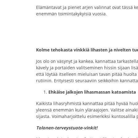
Elämäntavat ja pienet arjen valinnat ovat tässä k
enemmän toimintakykyisiä vuosia.
Kolme tehokasta vinkkiä lihasten ja nivelten tu
Jos olo on väsynyt ja kankea, kannattaa tarkastell
kävely ja portaiden valitseminen hissin sijaan lis
että löytää itselleen mieluisan tavan pitää huolt
rutiinin. Erityisesti seuraaviin seikkoihin kannat
Ehkäise jalkojen lihasmassan katoamista
Kaikista lihasryhmistä kannattaa pitää hyvää huol
yleensä enemmän kuin yläraajojen. Valitse ainakin 
sijasta. Voimaharjoittelu esimerkiksi kuntosalilla
Tolonen-terveystuote-vinkit!