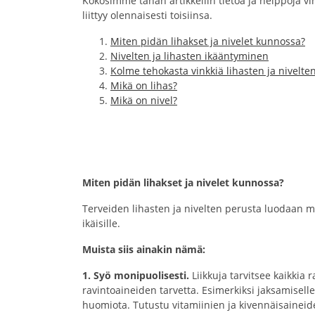
Kokosimme tähän artikkeliin tietoa ja helppoja vi
liittyy olennaisesti toisiinsa.
Miten pidän lihakset ja nivelet kunnossa?
Nivelten ja lihasten ikääntyminen
Kolme tehokasta vinkkiä lihasten ja nivelten
Mikä on lihas?
Mikä on nivel?
Miten pidän lihakset ja nivelet kunnossa?
Terveiden lihasten ja nivelten perusta luodaan mon
ikäisille.
Muista siis ainakin nämä:
1. Syö monipuolisesti.
Liikkuja tarvitsee kaikkia r
ravintoaineiden tarvetta. Esimerkiksi jaksamisell
huomiota. Tutustu vitamiinien ja kivennäisaineide