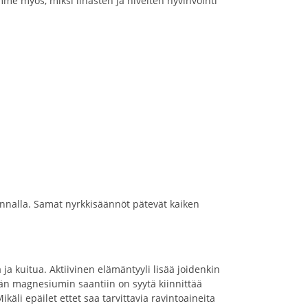
mme myös, miksi lihasten ja nivelten hyvinvointi
ikunnalla. Samat nyrkkisäännöt pätevät kaiken
a ja kuitua. Aktiivinen elämäntyyli lisää joidenkin
keän magnesiumin saantiin on syytä kiinnittää
Mikäli epäilet ettet saa tarvittavia ravintoaineita