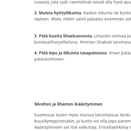
ruoasta, jota syöt, ravintolisät voivat 
2. Muista hyötyliikunta.
Raskas liikunta tai kunto
täyteen. Mieti, miten saisit päivääsi e
3. Pidä huolta lihaskunnosta.
Lihasten voimaa ja 
kuntosaliharjoitteluna. Ihmisen lihakset tarv
4. Pidä lepo ja liikunta tasapainossa.
Ilman palau
palautumiseen.
Nivelten ja lihasten ikääntyminen
Suomessa, kuten myös muissa länsimaissa, keski-i
kuusikymppisenäkin, ja kunto voi olla jopa parem
ikääntymiseen voi itse vaikuttaa. Ennaltaehkäisy