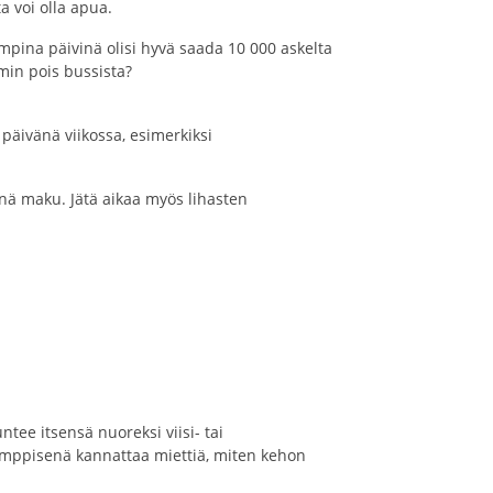
-terveystuotteista, joista voi olla apua.
ampina päivinä olisi hyvä saada 10 000 askelta
uutamaa pysäkkiä aiemmin pois bussista?
 päivänä viikossa, esimerkiksi
nä maku. Jätä aikaa myös lihasten
ee itsensä nuoreksi viisi- tai
ikymppisenä kannattaa miettiä, miten kehon