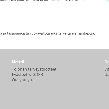
ta ja tasapainoista ruokavaliota eikä terveitä elämäntapoja.
Meistä
Op
Tolonen terveystuotteet
Vi
Evästeet & GDPR
Us
Ota yhteyttä