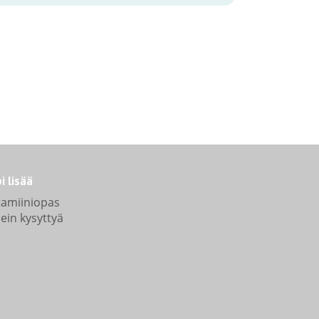
i lisää
tamiiniopas
ein kysyttyä