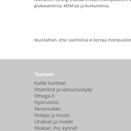
glukosamiinia, MSM:ää ja kurkumiinia.
Muistathan, että ravintolisä ei korvaa monipuolis
Tuotteet
Kaikki tuotteet
Vitamiinit ja vastustuskyky
Omega-3
Hyvinvointi
Verensokeri
Virkeys ja muisti
Lihakset ja nivelet
Hiukset, iho, kynnet