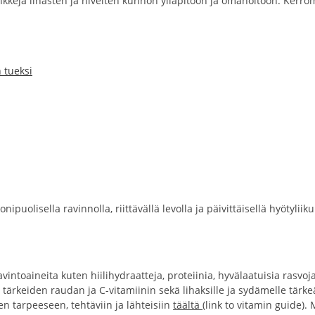
nkkejä lihasten ja nivelten kunnon ylläpitoon ja omahoitoon. Kerro
 tueksi
ipuolisella ravinnolla, riittävällä levolla ja päivittäisellä hyötyli
avintoaineita kuten hiilihydraatteja, proteiinia, hyvälaatuisia rasvoj
e tärkeiden raudan ja C-vitamiinin sekä lihaksille ja sydämelle tär
n tarpeeseen, tehtäviin ja lähteisiin
täältä
(link to vitamin guide). 