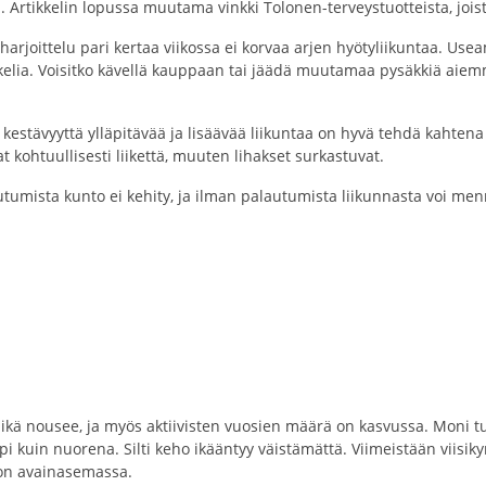
olla hyvä apu. Artikkelin lopussa muutama vinkki Tolonen
harjoittelu pari kertaa viikossa ei korvaa arjen hyötyliikuntaa. Use
nemmän askelia. Voisitko kävellä kauppaan tai jäädä m
kestävyyttä ylläpitävää ja lisäävää liikuntaa on hyvä tehdä kahtena
itsevat kohtuullisesti liikettä, muuten lihakset surkastuvat.
tumista kunto ei kehity, ja ilman palautumista liikunnasta voi men
kä nousee, ja myös aktiivisten vuosien määrä on kasvussa. Moni tunt
pi kuin nuorena. Silti keho ikääntyy väistämättä. Viimeistään viis
 on avainasemassa.