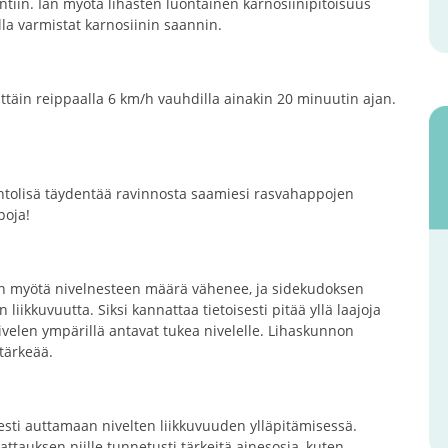
ntiin. Iän myötä lihasten luontainen karnosiinipitoisuus
lla varmistat karnosiinin saannin.
ttäin reippaalla 6 km/h vauhdilla ainakin 20 minuutin ajan.
tolisä täydentää ravinnosta saamiesi rasvahappojen
poja!
. Iän myötä nivelnesteen määrä vähenee, ja sidekudoksen
liikkuvuutta. Siksi kannattaa tietoisesti pitää yllä laajoja
ivelen ympärillä antavat tukea nivelelle. Lihaskunnon
 tärkeää.
esti auttamaan nivelten liikkuvuuden ylläpitämisessä.
ttauksen niille tunnetusti tärkeitä ainesosia, kuten