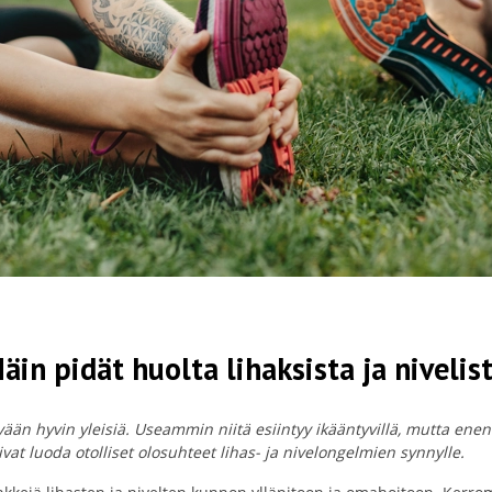
äin pidät huolta lihaksista ja nivelis
ykyään hyvin yleisiä. Useammin niitä esiintyy ikääntyvillä, mutta 
t luoda otolliset olosuhteet lihas- ja nivelongelmien synnylle.