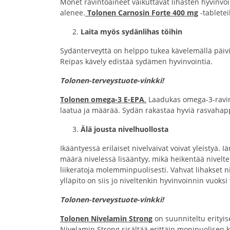
Monet ravintoaineet vaikuttavat lihasten hyvinvoi
alenee.
Tolonen Carnosin Forte 400 mg
-tabletei
Laita myös sydänlihas töihin
Sydänterveyttä on helppo tukea kävelemällä päivi
Reipas kävely edistää sydämen hyvinvointia.
Tolonen-terveystuote-vinkki!
Tolonen omega-3 E-EPA
.
Laadukas omega-3-ravin
laatua ja määrää. Sydän rakastaa hyviä rasvahap
Älä jousta nivelhuollosta
Ikääntyessä erilaiset nivelvaivat voivat yleistyä
määrä nivelessä lisääntyy, mikä heikentää nivelten 
liikeratoja molemminpuolisesti. Vahvat lihakset n
ylläpito on siis jo niveltenkin hyvinvoinnin vuoksi
Tolonen-terveystuote-vinkki!
Tolonen Nivelamin Strong
on suunniteltu erityis
Nivelamin Strong sisältää erittäin monipuolisen ka