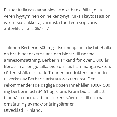
Ei suositella raskaana oleville eikä henkilöille, joilla
veren hyytyminen on heikentynyt. Mikäli käytössäsi on
vakituisia lääkkeitä, varmista tuotteen sopivuus
apteekista tai lääkäriltä
Tolonen Berberin 500 mg + Kromi hjälper dig bibehålla
en bra blodsockerbalans och bidrar till normal
ämnesomsättning. Berberin är känd för över 3 000 år.
Berberin är en gul alkaloid som fås från många växters
rötter, stjälk och bark. Tolonen produktens berberin
tillverkas av Berberis aristata -växtens rot. Den
rekommenderade dagliga dosen innehåller 1000-1500
mg berberin och 34-51 µg krom. Krom bidrar till att
bibehålla normala blodsockernivåer och till normal
omsättning av makronäringsämnen.
Utvecklad i Finland.