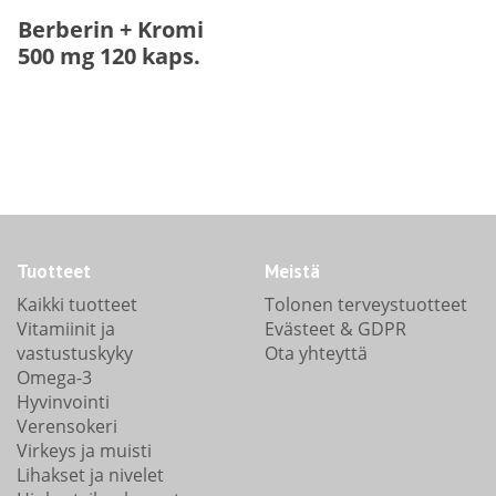
Berberin + Kromi
500 mg 120 kaps.
Tuotteet
Meistä
Kaikki tuotteet
Tolonen terveystuotteet
Vitamiinit ja
Evästeet & GDPR
vastustuskyky
Ota yhteyttä
Omega-3
Hyvinvointi
Verensokeri
Virkeys ja muisti
Lihakset ja nivelet